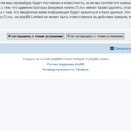
м ваш провайдер будет поставлен в известность, если мы сочтём это нужны
 с тем, что администраторы форумов «www.c7i.ru» имеют право удалить, отр
ы с тем, что введённая вами информация будет храниться в базе данных. Хо
i.ru», ни phpBB Limited не может быть ответственна за действия хакеров, 
Связаться
Создано на основе
phpBB
® Forum Software © phpBB Limited
Русская поддержка phpBB
Конфиденциальность
|
Правила