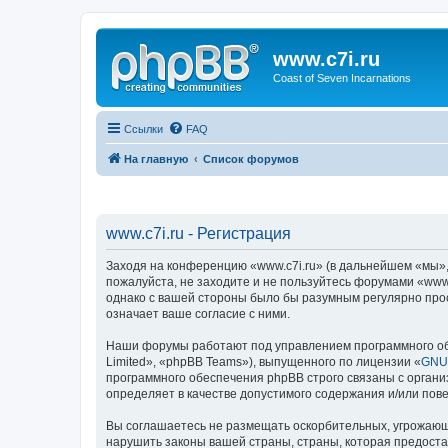
www.c7i.ru
Coast of Seven Incarnations
Ссылки
FAQ
На главную
Список форумов
www.c7i.ru - Регистрация
Заходя на конференцию «www.c7i.ru» (в дальнейшем «мы», «
пожалуйста, не заходите и не пользуйтесь форумами «www.
однако с вашей стороны было бы разумным регулярно прос
означает ваше согласие с ними.
Наши форумы работают под управлением программного об
Limited», «phpBB Teams»), выпущенного по лицензии «
GNU 
программного обеспечения phpBB строго связаны с органи
определяет в качестве допустимого содержания и/или по
Вы соглашаетесь не размещать оскорбительных, угрожающ
нарушить законы вашей страны, страны, которая предоста