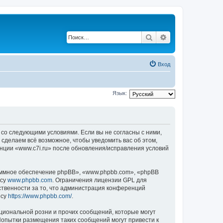
Поиск
Расширенный по
Вход
Язык:
е со следующими условиями. Если вы не согласны с ними,
 сделаем всё возможное, чтобы уведомить вас об этом,
енции «www.c7i.ru» после обновления/исправления условий
ммное обеспечение phpBB», «www.phpbb.com», «phpBB
есу
www.phpbb.com
. Ограничения лицензии GPL для
ственности за то, что администрация конференций
есу
https://www.phpbb.com/
.
циональной розни и прочих сообщений, которые могут
Попытки размещения таких сообщений могут привести к