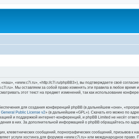
наш», «www.c7i.ru», «http://c7i.ru/phpBB3»), вы подтверждаете своё согласи
c7i.ru». Мы оставляем за собой право изменять эти правила в любое время и
матривать этот текст на предмет изменений, так как использование конфер
еспечения для создания конференций phpBB (в дальнейшем «они», «програ
General Public License v2
» (в дальнейшем «GPL»). Скачать его можно по адр
зацией и поддержкой интернет-конференций, и phpBB Limited не несёт ответ
ведения в них. За дополнительной информацией о phpBB обращайтесь по адр
их, клеветнических сообщений, порнографических сообщений, призывов к на
вляет услуги хостинга для форумов «www.c7i.ru» или международное право. 