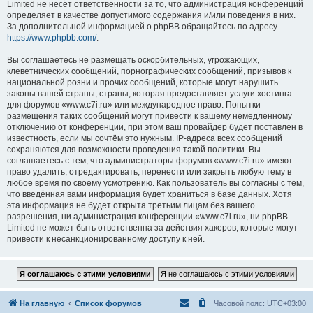
Limited не несёт ответственности за то, что администрация конференций
определяет в качестве допустимого содержания и/или поведения в них.
За дополнительной информацией о phpBB обращайтесь по адресу
https://www.phpbb.com/
.
Вы соглашаетесь не размещать оскорбительных, угрожающих,
клеветнических сообщений, порнографических сообщений, призывов к
национальной розни и прочих сообщений, которые могут нарушить
законы вашей страны, страны, которая предоставляет услуги хостинга
для форумов «www.c7i.ru» или международное право. Попытки
размещения таких сообщений могут привести к вашему немедленному
отключению от конференции, при этом ваш провайдер будет поставлен в
известность, если мы сочтём это нужным. IP-адреса всех сообщений
сохраняются для возможности проведения такой политики. Вы
соглашаетесь с тем, что администраторы форумов «www.c7i.ru» имеют
право удалить, отредактировать, перенести или закрыть любую тему в
любое время по своему усмотрению. Как пользователь вы согласны с тем,
что введённая вами информация будет храниться в базе данных. Хотя
эта информация не будет открыта третьим лицам без вашего
разрешения, ни администрация конференции «www.c7i.ru», ни phpBB
Limited не может быть ответственна за действия хакеров, которые могут
привести к несанкционированному доступу к ней.
На главную
Список форумов
Часовой пояс:
UTC+03:00