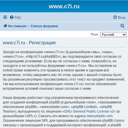
www.c7i.ru
FAQ
Вход
П
На главную
Список форумов
о
Язык:
и
www.c7i.ru - Регистрация
с
Заходя на конференцию «www.c7i.ru» (в дальнейшем «мы», «наш»,
к
«www.c7i.ru», «http://c7i.ru/phpBB3»), вы подтверждаете своё согласие со
следующими условиями. Если вы не согласны с ними, пожалуйста, не
заходите и не пользуйтесь форумами «www.c7i.ru». Мы оставляем за
собой право изменять эти правила в любое время и сделаем всё
возможное, чтобы уведомить вас об этом, однако с вашей стороны было
бы разумным регулярно просматривать этот текст на предмет изменений,
так как использование конференции «www.c7i.ru» после обновления/
исправления условий означает ваше согласие с ними.
Наши форумы работают под управлением программного обеспечения
для создания конференций phpBB (в дальнейшем «они», «программное
обеспечение phpBB», «www.phpbb.com», «phpBB Limited», «phpBB
Teams»), выпущенного по лицензии «
GNU General Public License v2
» (в
дальнейшем «GPL»). Скачать его можно по адресу
www.phpbb.com
.
Ограничения лицензии GPL для программного обеспечения phpBB строго
связаны с организацией и поддержкой интернет-конференций, и phpBB