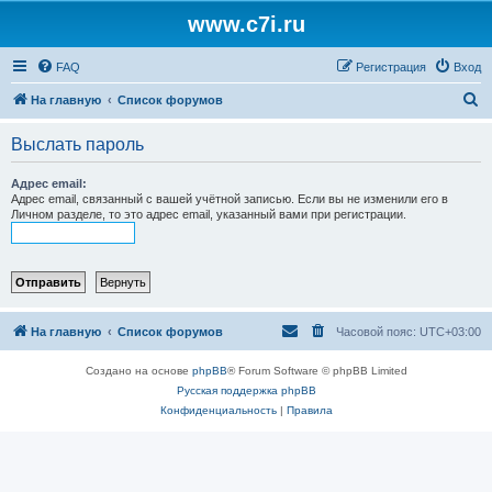
www.c7i.ru
FAQ
Регистрация
Вход
П
На главную
Список форумов
о
Выслать пароль
и
с
Адрес email:
Адрес email, связанный с вашей учётной записью. Если вы не изменили его в
к
Личном разделе, то это адрес email, указанный вами при регистрации.
На главную
Список форумов
Часовой пояс:
UTC+03:00
Создано на основе
phpBB
® Forum Software © phpBB Limited
Русская поддержка phpBB
Конфиденциальность
|
Правила