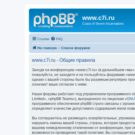
www.c7i.ru
Coast of Seven Incarnations
Ссылки
FAQ
На главную
Список форумов
www.c7i.ru - Общие правила
Заходя на конференцию «www.c7i.ru» (в дальнейшем «мы», «
пожалуйста, не заходите и не пользуйтесь форумами «www.
однако с вашей стороны было бы разумным регулярно прос
означает ваше согласие с ними.
Наши форумы работают под управлением программного об
Limited», «phpBB Teams»), выпущенного по лицензии «
GNU 
программного обеспечения phpBB строго связаны с органи
определяет в качестве допустимого содержания и/или по
Вы соглашаетесь не размещать оскорбительных, угрожающ
нарушить законы вашей страны, страны, которая предоста
вашему немедленному отключению от конференции, при это
возможности проведения такой политики. Вы соглашаетесь