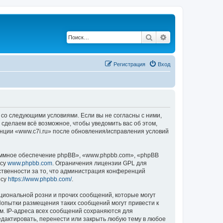
Поиск
Расширенный по
Регистрация
Вход
е со следующими условиями. Если вы не согласны с ними,
 сделаем всё возможное, чтобы уведомить вас об этом,
енции «www.c7i.ru» после обновления/исправления условий
ммное обеспечение phpBB», «www.phpbb.com», «phpBB
есу
www.phpbb.com
. Ограничения лицензии GPL для
ственности за то, что администрация конференций
есу
https://www.phpbb.com/
.
циональной розни и прочих сообщений, которые могут
Попытки размещения таких сообщений могут привести к
м. IP-адреса всех сообщений сохраняются для
едактировать, перенести или закрыть любую тему в любое