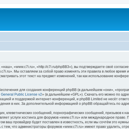
наш», «www.c7i.ru», «http://c7i.ru/phpBB3»), вы подтверждаете своё согласи
c7i.ru». Мы оставляем за собой право изменять эти правила в любое время и
матривать этот текст на предмет изменений, так как использование конфер
еспечения для создания конференций phpBB (в дальнейшем «они», «програ
General Public License v2
» (в дальнейшем «GPL»). Скачать его можно по адр
зацией и поддержкой интернет-конференций, и phpBB Limited не несёт ответ
ведения в них. За дополнительной информацией о phpBB обращайтесь по адр
их, клеветнических сообщений, порнографических сообщений, призывов к на
вляет услуги хостинга для форумов «www.c7i.ru» или международное право. 
м ваш провайдер будет поставлен в известность, если мы сочтём это нужны
 с тем, что администраторы форумов «www.c7i.ru» имеют право удалить, отр