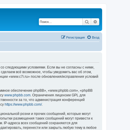
Поиск
Расширенный по
Регистрация
Вход
е со следующими условиями. Если вы не согласны с ними,
 сделаем всё возможное, чтобы уведомить вас об этом,
енции «www.c7i.ru» после обновления/исправления условий
ммное обеспечение phpBB», «www.phpbb.com», «phpBB
есу
www.phpbb.com
. Ограничения лицензии GPL для
ственности за то, что администрация конференций
есу
https://www.phpbb.com/
.
циональной розни и прочих сообщений, которые могут
Попытки размещения таких сообщений могут привести к
м. IP-адреса всех сообщений сохраняются для
едактировать, перенести или закрыть любую тему в любое