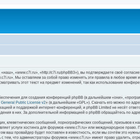
наш», «www.c7i.ru», «http://c7i.ru/phpBB3»), вы подтверждаете своё согласи
c7i.ru». Мы оставляем за собой право изменять эти правила в любое время и
матривать этот текст на предмет изменений, так как использование конфер
еспечения для создания конференций phpBB (в дальнейшем «они», «програ
General Public License v2
» (в дальнейшем «GPL»). Скачать его можно по адр
зацией и поддержкой интернет-конференций, и phpBB Limited не несёт ответ
ведения в них. За дополнительной информацией о phpBB обращайтесь по адр
их, клеветнических сообщений, порнографических сообщений, призывов к на
вляет услуги хостинга для форумов «www.c7i.ru» или международное право. 
м ваш провайдер будет поставлен в известность, если мы сочтём это нужны
 с тем, что администраторы форумов «www.c7i.ru» имеют право удалить, отр