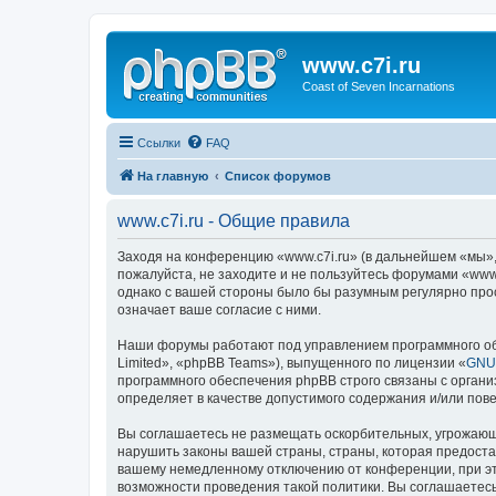
www.c7i.ru
Coast of Seven Incarnations
Ссылки
FAQ
На главную
Список форумов
www.c7i.ru - Общие правила
Заходя на конференцию «www.c7i.ru» (в дальнейшем «мы», «
пожалуйста, не заходите и не пользуйтесь форумами «www.
однако с вашей стороны было бы разумным регулярно прос
означает ваше согласие с ними.
Наши форумы работают под управлением программного об
Limited», «phpBB Teams»), выпущенного по лицензии «
GNU 
программного обеспечения phpBB строго связаны с органи
определяет в качестве допустимого содержания и/или по
Вы соглашаетесь не размещать оскорбительных, угрожающ
нарушить законы вашей страны, страны, которая предоста
вашему немедленному отключению от конференции, при это
возможности проведения такой политики. Вы соглашаетесь