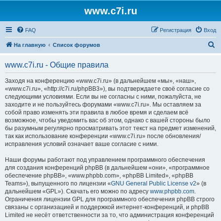
www.c7i.ru
FAQ
Регистрация
Вход
П
На главную
Список форумов
о
www.c7i.ru - Общие правила
и
с
Заходя на конференцию «www.c7i.ru» (в дальнейшем «мы», «наш»,
«www.c7i.ru», «http://c7i.ru/phpBB3»), вы подтверждаете своё согласие со
к
следующими условиями. Если вы не согласны с ними, пожалуйста, не
заходите и не пользуйтесь форумами «www.c7i.ru». Мы оставляем за
собой право изменять эти правила в любое время и сделаем всё
возможное, чтобы уведомить вас об этом, однако с вашей стороны было
бы разумным регулярно просматривать этот текст на предмет изменений,
так как использование конференции «www.c7i.ru» после обновления/
исправления условий означает ваше согласие с ними.
Наши форумы работают под управлением программного обеспечения
для создания конференций phpBB (в дальнейшем «они», «программное
обеспечение phpBB», «www.phpbb.com», «phpBB Limited», «phpBB
Teams»), выпущенного по лицензии «
GNU General Public License v2
» (в
дальнейшем «GPL»). Скачать его можно по адресу
www.phpbb.com
.
Ограничения лицензии GPL для программного обеспечения phpBB строго
связаны с организацией и поддержкой интернет-конференций, и phpBB
Limited не несёт ответственности за то, что администрация конференций