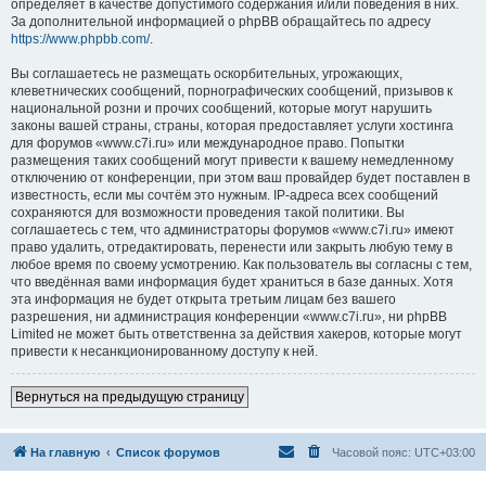
определяет в качестве допустимого содержания и/или поведения в них.
За дополнительной информацией о phpBB обращайтесь по адресу
https://www.phpbb.com/
.
Вы соглашаетесь не размещать оскорбительных, угрожающих,
клеветнических сообщений, порнографических сообщений, призывов к
национальной розни и прочих сообщений, которые могут нарушить
законы вашей страны, страны, которая предоставляет услуги хостинга
для форумов «www.c7i.ru» или международное право. Попытки
размещения таких сообщений могут привести к вашему немедленному
отключению от конференции, при этом ваш провайдер будет поставлен в
известность, если мы сочтём это нужным. IP-адреса всех сообщений
сохраняются для возможности проведения такой политики. Вы
соглашаетесь с тем, что администраторы форумов «www.c7i.ru» имеют
право удалить, отредактировать, перенести или закрыть любую тему в
любое время по своему усмотрению. Как пользователь вы согласны с тем,
что введённая вами информация будет храниться в базе данных. Хотя
эта информация не будет открыта третьим лицам без вашего
разрешения, ни администрация конференции «www.c7i.ru», ни phpBB
Limited не может быть ответственна за действия хакеров, которые могут
привести к несанкционированному доступу к ней.
Вернуться на предыдущую страницу
На главную
Список форумов
Часовой пояс:
UTC+03:00