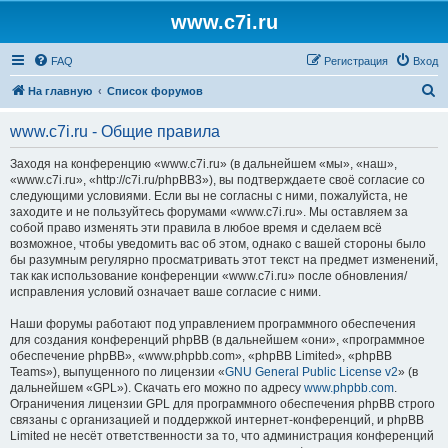
www.c7i.ru
FAQ
Регистрация
Вход
П
На главную
Список форумов
о
www.c7i.ru - Общие правила
и
с
Заходя на конференцию «www.c7i.ru» (в дальнейшем «мы», «наш»,
«www.c7i.ru», «http://c7i.ru/phpBB3»), вы подтверждаете своё согласие со
к
следующими условиями. Если вы не согласны с ними, пожалуйста, не
заходите и не пользуйтесь форумами «www.c7i.ru». Мы оставляем за
собой право изменять эти правила в любое время и сделаем всё
возможное, чтобы уведомить вас об этом, однако с вашей стороны было
бы разумным регулярно просматривать этот текст на предмет изменений,
так как использование конференции «www.c7i.ru» после обновления/
исправления условий означает ваше согласие с ними.
Наши форумы работают под управлением программного обеспечения
для создания конференций phpBB (в дальнейшем «они», «программное
обеспечение phpBB», «www.phpbb.com», «phpBB Limited», «phpBB
Teams»), выпущенного по лицензии «
GNU General Public License v2
» (в
дальнейшем «GPL»). Скачать его можно по адресу
www.phpbb.com
.
Ограничения лицензии GPL для программного обеспечения phpBB строго
связаны с организацией и поддержкой интернет-конференций, и phpBB
Limited не несёт ответственности за то, что администрация конференций