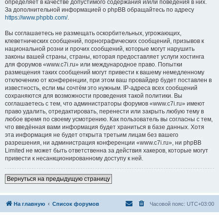
определяет в качестве допустимого содержания и/или поведения в них.
За дополнительной информацией о phpBB обращайтесь по адресу
https://www.phpbb.com/
.
Вы соглашаетесь не размещать оскорбительных, угрожающих,
клеветнических сообщений, порнографических сообщений, призывов к
национальной розни и прочих сообщений, которые могут нарушить
законы вашей страны, страны, которая предоставляет услуги хостинга
для форумов «www.c7i.ru» или международное право. Попытки
размещения таких сообщений могут привести к вашему немедленному
отключению от конференции, при этом ваш провайдер будет поставлен в
известность, если мы сочтём это нужным. IP-адреса всех сообщений
сохраняются для возможности проведения такой политики. Вы
соглашаетесь с тем, что администраторы форумов «www.c7i.ru» имеют
право удалить, отредактировать, перенести или закрыть любую тему в
любое время по своему усмотрению. Как пользователь вы согласны с тем,
что введённая вами информация будет храниться в базе данных. Хотя
эта информация не будет открыта третьим лицам без вашего
разрешения, ни администрация конференции «www.c7i.ru», ни phpBB
Limited не может быть ответственна за действия хакеров, которые могут
привести к несанкционированному доступу к ней.
Вернуться на предыдущую страницу
На главную
Список форумов
Часовой пояс:
UTC+03:00