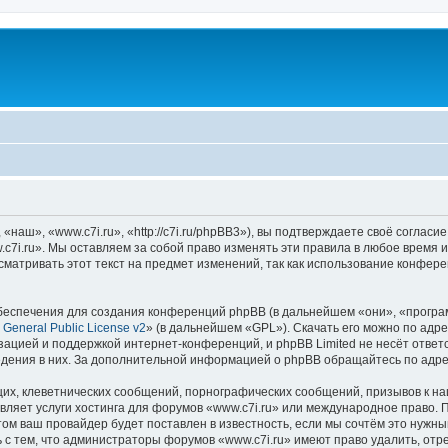
наш», «www.c7i.ru», «http://c7i.ru/phpBB3»), вы подтверждаете своё согласи
c7i.ru». Мы оставляем за собой право изменять эти правила в любое время и
матривать этот текст на предмет изменений, так как использование конфер
еспечения для создания конференций phpBB (в дальнейшем «они», «програ
General Public License v2
» (в дальнейшем «GPL»). Скачать его можно по адр
зацией и поддержкой интернет-конференций, и phpBB Limited не несёт ответ
ведения в них. За дополнительной информацией о phpBB обращайтесь по адр
их, клеветнических сообщений, порнографических сообщений, призывов к на
вляет услуги хостинга для форумов «www.c7i.ru» или международное право. 
м ваш провайдер будет поставлен в известность, если мы сочтём это нужны
 с тем, что администраторы форумов «www.c7i.ru» имеют право удалить, отр