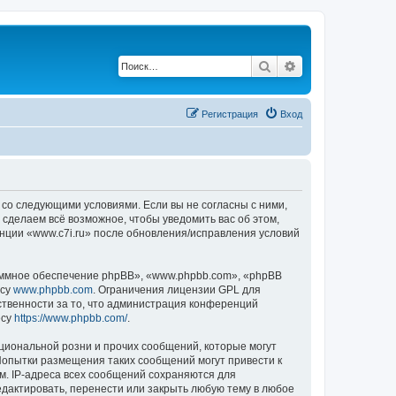
Поиск
Расширенный по
Регистрация
Вход
е со следующими условиями. Если вы не согласны с ними,
 сделаем всё возможное, чтобы уведомить вас об этом,
енции «www.c7i.ru» после обновления/исправления условий
ммное обеспечение phpBB», «www.phpbb.com», «phpBB
есу
www.phpbb.com
. Ограничения лицензии GPL для
ственности за то, что администрация конференций
есу
https://www.phpbb.com/
.
циональной розни и прочих сообщений, которые могут
Попытки размещения таких сообщений могут привести к
м. IP-адреса всех сообщений сохраняются для
едактировать, перенести или закрыть любую тему в любое