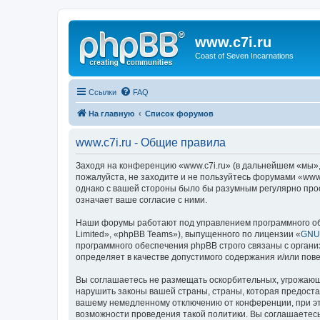
www.c7i.ru
Coast of Seven Incarnations
Ссылки
FAQ
На главную
Список форумов
www.c7i.ru - Общие правила
Заходя на конференцию «www.c7i.ru» (в дальнейшем «мы», «
пожалуйста, не заходите и не пользуйтесь форумами «www.
однако с вашей стороны было бы разумным регулярно прос
означает ваше согласие с ними.
Наши форумы работают под управлением программного об
Limited», «phpBB Teams»), выпущенного по лицензии «
GNU 
программного обеспечения phpBB строго связаны с органи
определяет в качестве допустимого содержания и/или по
Вы соглашаетесь не размещать оскорбительных, угрожающ
нарушить законы вашей страны, страны, которая предоста
вашему немедленному отключению от конференции, при это
возможности проведения такой политики. Вы соглашаетесь