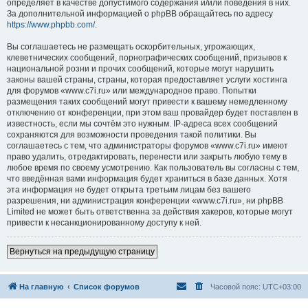
определяет в качестве допустимого содержания и/или поведения в них.
За дополнительной информацией о phpBB обращайтесь по адресу
https://www.phpbb.com/
.
Вы соглашаетесь не размещать оскорбительных, угрожающих,
клеветнических сообщений, порнографических сообщений, призывов к
национальной розни и прочих сообщений, которые могут нарушить
законы вашей страны, страны, которая предоставляет услуги хостинга
для форумов «www.c7i.ru» или международное право. Попытки
размещения таких сообщений могут привести к вашему немедленному
отключению от конференции, при этом ваш провайдер будет поставлен в
известность, если мы сочтём это нужным. IP-адреса всех сообщений
сохраняются для возможности проведения такой политики. Вы
соглашаетесь с тем, что администраторы форумов «www.c7i.ru» имеют
право удалить, отредактировать, перенести или закрыть любую тему в
любое время по своему усмотрению. Как пользователь вы согласны с тем,
что введённая вами информация будет храниться в базе данных. Хотя
эта информация не будет открыта третьим лицам без вашего
разрешения, ни администрация конференции «www.c7i.ru», ни phpBB
Limited не может быть ответственна за действия хакеров, которые могут
привести к несанкционированному доступу к ней.
Вернуться на предыдущую страницу
На главную
Список форумов
Часовой пояс:
UTC+03:00