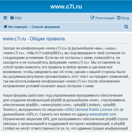
www.c7i.ru
FAQ
Регистрация
Вход
П
На главную
Список форумов
о
www.c7i.ru - Общие правила
и
с
Заходя на конференцию «www.c7i.ru» (в дальнейшем «мы», «наш»,
«www.c7i.ru», «http://c7i.ru/phpBB3»), вы подтверждаете своё согласие со
к
следующими условиями. Если вы не согласны с ними, пожалуйста, не
заходите и не пользуйтесь форумами «www.c7i.ru». Мы оставляем за
собой право изменять эти правила в любое время и сделаем всё
возможное, чтобы уведомить вас об этом, однако с вашей стороны было
бы разумным регулярно просматривать этот текст на предмет изменений,
так как использование конференции «www.c7i.ru» после обновления/
исправления условий означает ваше согласие с ними.
Наши форумы работают под управлением программного обеспечения
для создания конференций phpBB (в дальнейшем «они», «программное
обеспечение phpBB», «www.phpbb.com», «phpBB Limited», «phpBB
Teams»), выпущенного по лицензии «
GNU General Public License v2
» (в
дальнейшем «GPL»). Скачать его можно по адресу
www.phpbb.com
.
Ограничения лицензии GPL для программного обеспечения phpBB строго
связаны с организацией и поддержкой интернет-конференций, и phpBB
Limited не несёт ответственности за то, что администрация конференций