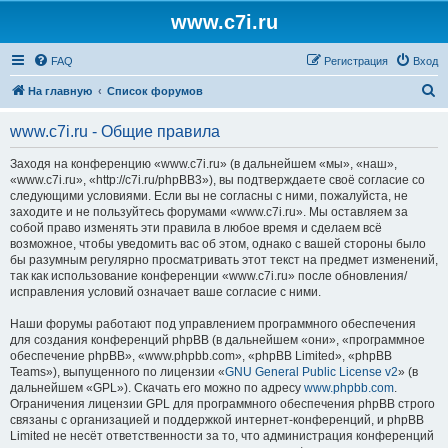
www.c7i.ru
FAQ
Регистрация
Вход
П
На главную
Список форумов
о
www.c7i.ru - Общие правила
и
с
Заходя на конференцию «www.c7i.ru» (в дальнейшем «мы», «наш»,
«www.c7i.ru», «http://c7i.ru/phpBB3»), вы подтверждаете своё согласие со
к
следующими условиями. Если вы не согласны с ними, пожалуйста, не
заходите и не пользуйтесь форумами «www.c7i.ru». Мы оставляем за
собой право изменять эти правила в любое время и сделаем всё
возможное, чтобы уведомить вас об этом, однако с вашей стороны было
бы разумным регулярно просматривать этот текст на предмет изменений,
так как использование конференции «www.c7i.ru» после обновления/
исправления условий означает ваше согласие с ними.
Наши форумы работают под управлением программного обеспечения
для создания конференций phpBB (в дальнейшем «они», «программное
обеспечение phpBB», «www.phpbb.com», «phpBB Limited», «phpBB
Teams»), выпущенного по лицензии «
GNU General Public License v2
» (в
дальнейшем «GPL»). Скачать его можно по адресу
www.phpbb.com
.
Ограничения лицензии GPL для программного обеспечения phpBB строго
связаны с организацией и поддержкой интернет-конференций, и phpBB
Limited не несёт ответственности за то, что администрация конференций