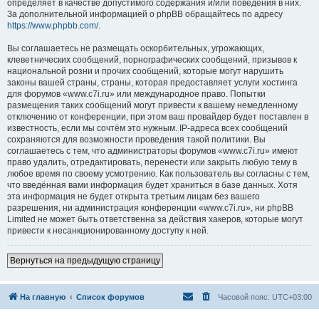
определяет в качестве допустимого содержания и/или поведения в них.
За дополнительной информацией о phpBB обращайтесь по адресу
https://www.phpbb.com/
.
Вы соглашаетесь не размещать оскорбительных, угрожающих,
клеветнических сообщений, порнографических сообщений, призывов к
национальной розни и прочих сообщений, которые могут нарушить
законы вашей страны, страны, которая предоставляет услуги хостинга
для форумов «www.c7i.ru» или международное право. Попытки
размещения таких сообщений могут привести к вашему немедленному
отключению от конференции, при этом ваш провайдер будет поставлен в
известность, если мы сочтём это нужным. IP-адреса всех сообщений
сохраняются для возможности проведения такой политики. Вы
соглашаетесь с тем, что администраторы форумов «www.c7i.ru» имеют
право удалить, отредактировать, перенести или закрыть любую тему в
любое время по своему усмотрению. Как пользователь вы согласны с тем,
что введённая вами информация будет храниться в базе данных. Хотя
эта информация не будет открыта третьим лицам без вашего
разрешения, ни администрация конференции «www.c7i.ru», ни phpBB
Limited не может быть ответственна за действия хакеров, которые могут
привести к несанкционированному доступу к ней.
Вернуться на предыдущую страницу
На главную
Список форумов
Часовой пояс:
UTC+03:00