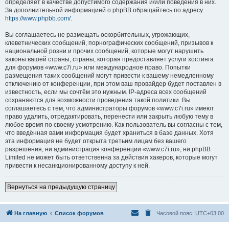
определяет в качестве допустимого содержания и/или поведения в них.
За дополнительной информацией о phpBB обращайтесь по адресу
https://www.phpbb.com/
.
Вы соглашаетесь не размещать оскорбительных, угрожающих,
клеветнических сообщений, порнографических сообщений, призывов к
национальной розни и прочих сообщений, которые могут нарушить
законы вашей страны, страны, которая предоставляет услуги хостинга
для форумов «www.c7i.ru» или международное право. Попытки
размещения таких сообщений могут привести к вашему немедленному
отключению от конференции, при этом ваш провайдер будет поставлен в
известность, если мы сочтём это нужным. IP-адреса всех сообщений
сохраняются для возможности проведения такой политики. Вы
соглашаетесь с тем, что администраторы форумов «www.c7i.ru» имеют
право удалить, отредактировать, перенести или закрыть любую тему в
любое время по своему усмотрению. Как пользователь вы согласны с тем,
что введённая вами информация будет храниться в базе данных. Хотя
эта информация не будет открыта третьим лицам без вашего
разрешения, ни администрация конференции «www.c7i.ru», ни phpBB
Limited не может быть ответственна за действия хакеров, которые могут
привести к несанкционированному доступу к ней.
Вернуться на предыдущую страницу
На главную
Список форумов
Часовой пояс:
UTC+03:00