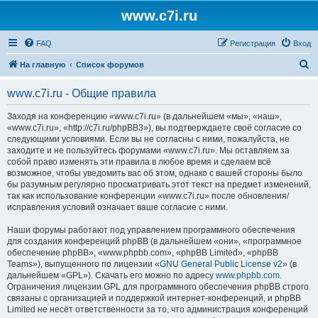
www.c7i.ru
FAQ
Регистрация
Вход
П
На главную
Список форумов
о
www.c7i.ru - Общие правила
и
с
Заходя на конференцию «www.c7i.ru» (в дальнейшем «мы», «наш»,
«www.c7i.ru», «http://c7i.ru/phpBB3»), вы подтверждаете своё согласие со
к
следующими условиями. Если вы не согласны с ними, пожалуйста, не
заходите и не пользуйтесь форумами «www.c7i.ru». Мы оставляем за
собой право изменять эти правила в любое время и сделаем всё
возможное, чтобы уведомить вас об этом, однако с вашей стороны было
бы разумным регулярно просматривать этот текст на предмет изменений,
так как использование конференции «www.c7i.ru» после обновления/
исправления условий означает ваше согласие с ними.
Наши форумы работают под управлением программного обеспечения
для создания конференций phpBB (в дальнейшем «они», «программное
обеспечение phpBB», «www.phpbb.com», «phpBB Limited», «phpBB
Teams»), выпущенного по лицензии «
GNU General Public License v2
» (в
дальнейшем «GPL»). Скачать его можно по адресу
www.phpbb.com
.
Ограничения лицензии GPL для программного обеспечения phpBB строго
связаны с организацией и поддержкой интернет-конференций, и phpBB
Limited не несёт ответственности за то, что администрация конференций