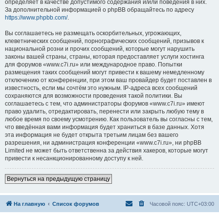
определяет в качестве допустимого содержания и/или поведения в них.
За дополнительной информацией о phpBB обращайтесь по адресу
https://www.phpbb.com/
.
Вы соглашаетесь не размещать оскорбительных, угрожающих,
клеветнических сообщений, порнографических сообщений, призывов к
национальной розни и прочих сообщений, которые могут нарушить
законы вашей страны, страны, которая предоставляет услуги хостинга
для форумов «www.c7i.ru» или международное право. Попытки
размещения таких сообщений могут привести к вашему немедленному
отключению от конференции, при этом ваш провайдер будет поставлен в
известность, если мы сочтём это нужным. IP-адреса всех сообщений
сохраняются для возможности проведения такой политики. Вы
соглашаетесь с тем, что администраторы форумов «www.c7i.ru» имеют
право удалить, отредактировать, перенести или закрыть любую тему в
любое время по своему усмотрению. Как пользователь вы согласны с тем,
что введённая вами информация будет храниться в базе данных. Хотя
эта информация не будет открыта третьим лицам без вашего
разрешения, ни администрация конференции «www.c7i.ru», ни phpBB
Limited не может быть ответственна за действия хакеров, которые могут
привести к несанкционированному доступу к ней.
Вернуться на предыдущую страницу
На главную
Список форумов
Часовой пояс:
UTC+03:00