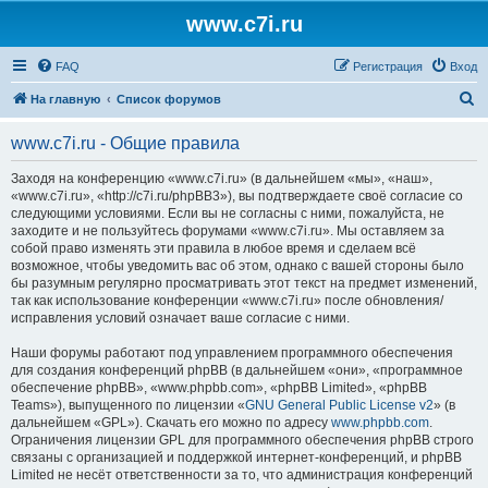
www.c7i.ru
FAQ
Регистрация
Вход
П
На главную
Список форумов
о
www.c7i.ru - Общие правила
и
с
Заходя на конференцию «www.c7i.ru» (в дальнейшем «мы», «наш»,
«www.c7i.ru», «http://c7i.ru/phpBB3»), вы подтверждаете своё согласие со
к
следующими условиями. Если вы не согласны с ними, пожалуйста, не
заходите и не пользуйтесь форумами «www.c7i.ru». Мы оставляем за
собой право изменять эти правила в любое время и сделаем всё
возможное, чтобы уведомить вас об этом, однако с вашей стороны было
бы разумным регулярно просматривать этот текст на предмет изменений,
так как использование конференции «www.c7i.ru» после обновления/
исправления условий означает ваше согласие с ними.
Наши форумы работают под управлением программного обеспечения
для создания конференций phpBB (в дальнейшем «они», «программное
обеспечение phpBB», «www.phpbb.com», «phpBB Limited», «phpBB
Teams»), выпущенного по лицензии «
GNU General Public License v2
» (в
дальнейшем «GPL»). Скачать его можно по адресу
www.phpbb.com
.
Ограничения лицензии GPL для программного обеспечения phpBB строго
связаны с организацией и поддержкой интернет-конференций, и phpBB
Limited не несёт ответственности за то, что администрация конференций