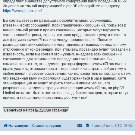
определяет в качестве допустимого содержания и/или поведения в них.
За дополнительной информацией о phpBB обращайтесь по адресу
https://www.phpbb.com/
.
Вы соглашаетесь не размещать оскорбительных, угрожающих,
клеветнических сообщений, порнографических сообщений, призывов к
национальной розни и прочих сообщений, которые могут нарушить
законы вашей страны, страны, которая предоставляет услуги хостинга
для форумов «www.c7i.ru» или международное право. Попытки
размещения таких сообщений могут привести к вашему немедленному
отключению от конференции, при этом ваш провайдер будет поставлен в
известность, если мы сочтём это нужным. IP-адреса всех сообщений
сохраняются для возможности проведения такой политики. Вы
соглашаетесь с тем, что администраторы форумов «www.c7i.ru» имеют
право удалить, отредактировать, перенести или закрыть любую тему в
любое время по своему усмотрению. Как пользователь вы согласны с тем,
что введённая вами информация будет храниться в базе данных. Хотя
эта информация не будет открыта третьим лицам без вашего
разрешения, ни администрация конференции «www.c7i.ru», ни phpBB
Limited не может быть ответственна за действия хакеров, которые могут
привести к несанкционированному доступу к ней.
Вернуться на предыдущую страницу
На главную
Список форумов
Часовой пояс:
UTC+03:00