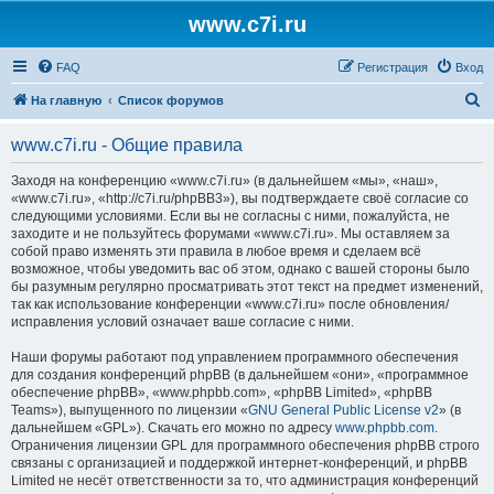
www.c7i.ru
FAQ
Регистрация
Вход
П
На главную
Список форумов
о
www.c7i.ru - Общие правила
и
с
Заходя на конференцию «www.c7i.ru» (в дальнейшем «мы», «наш»,
«www.c7i.ru», «http://c7i.ru/phpBB3»), вы подтверждаете своё согласие со
к
следующими условиями. Если вы не согласны с ними, пожалуйста, не
заходите и не пользуйтесь форумами «www.c7i.ru». Мы оставляем за
собой право изменять эти правила в любое время и сделаем всё
возможное, чтобы уведомить вас об этом, однако с вашей стороны было
бы разумным регулярно просматривать этот текст на предмет изменений,
так как использование конференции «www.c7i.ru» после обновления/
исправления условий означает ваше согласие с ними.
Наши форумы работают под управлением программного обеспечения
для создания конференций phpBB (в дальнейшем «они», «программное
обеспечение phpBB», «www.phpbb.com», «phpBB Limited», «phpBB
Teams»), выпущенного по лицензии «
GNU General Public License v2
» (в
дальнейшем «GPL»). Скачать его можно по адресу
www.phpbb.com
.
Ограничения лицензии GPL для программного обеспечения phpBB строго
связаны с организацией и поддержкой интернет-конференций, и phpBB
Limited не несёт ответственности за то, что администрация конференций