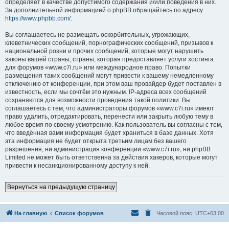
определяет в качестве допустимого содержания и/или поведения в них.
За дополнительной информацией о phpBB обращайтесь по адресу
https://www.phpbb.com/
.
Вы соглашаетесь не размещать оскорбительных, угрожающих,
клеветнических сообщений, порнографических сообщений, призывов к
национальной розни и прочих сообщений, которые могут нарушить
законы вашей страны, страны, которая предоставляет услуги хостинга
для форумов «www.c7i.ru» или международное право. Попытки
размещения таких сообщений могут привести к вашему немедленному
отключению от конференции, при этом ваш провайдер будет поставлен в
известность, если мы сочтём это нужным. IP-адреса всех сообщений
сохраняются для возможности проведения такой политики. Вы
соглашаетесь с тем, что администраторы форумов «www.c7i.ru» имеют
право удалить, отредактировать, перенести или закрыть любую тему в
любое время по своему усмотрению. Как пользователь вы согласны с тем,
что введённая вами информация будет храниться в базе данных. Хотя
эта информация не будет открыта третьим лицам без вашего
разрешения, ни администрация конференции «www.c7i.ru», ни phpBB
Limited не может быть ответственна за действия хакеров, которые могут
привести к несанкционированному доступу к ней.
Вернуться на предыдущую страницу
На главную
Список форумов
Часовой пояс:
UTC+03:00