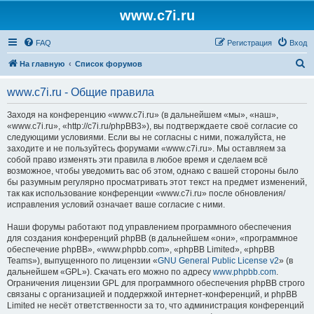
www.c7i.ru
FAQ
Регистрация
Вход
П
На главную
Список форумов
о
www.c7i.ru - Общие правила
и
с
Заходя на конференцию «www.c7i.ru» (в дальнейшем «мы», «наш»,
«www.c7i.ru», «http://c7i.ru/phpBB3»), вы подтверждаете своё согласие со
к
следующими условиями. Если вы не согласны с ними, пожалуйста, не
заходите и не пользуйтесь форумами «www.c7i.ru». Мы оставляем за
собой право изменять эти правила в любое время и сделаем всё
возможное, чтобы уведомить вас об этом, однако с вашей стороны было
бы разумным регулярно просматривать этот текст на предмет изменений,
так как использование конференции «www.c7i.ru» после обновления/
исправления условий означает ваше согласие с ними.
Наши форумы работают под управлением программного обеспечения
для создания конференций phpBB (в дальнейшем «они», «программное
обеспечение phpBB», «www.phpbb.com», «phpBB Limited», «phpBB
Teams»), выпущенного по лицензии «
GNU General Public License v2
» (в
дальнейшем «GPL»). Скачать его можно по адресу
www.phpbb.com
.
Ограничения лицензии GPL для программного обеспечения phpBB строго
связаны с организацией и поддержкой интернет-конференций, и phpBB
Limited не несёт ответственности за то, что администрация конференций