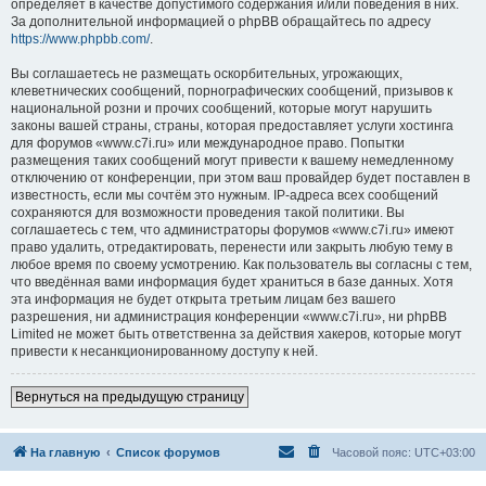
определяет в качестве допустимого содержания и/или поведения в них.
За дополнительной информацией о phpBB обращайтесь по адресу
https://www.phpbb.com/
.
Вы соглашаетесь не размещать оскорбительных, угрожающих,
клеветнических сообщений, порнографических сообщений, призывов к
национальной розни и прочих сообщений, которые могут нарушить
законы вашей страны, страны, которая предоставляет услуги хостинга
для форумов «www.c7i.ru» или международное право. Попытки
размещения таких сообщений могут привести к вашему немедленному
отключению от конференции, при этом ваш провайдер будет поставлен в
известность, если мы сочтём это нужным. IP-адреса всех сообщений
сохраняются для возможности проведения такой политики. Вы
соглашаетесь с тем, что администраторы форумов «www.c7i.ru» имеют
право удалить, отредактировать, перенести или закрыть любую тему в
любое время по своему усмотрению. Как пользователь вы согласны с тем,
что введённая вами информация будет храниться в базе данных. Хотя
эта информация не будет открыта третьим лицам без вашего
разрешения, ни администрация конференции «www.c7i.ru», ни phpBB
Limited не может быть ответственна за действия хакеров, которые могут
привести к несанкционированному доступу к ней.
Вернуться на предыдущую страницу
На главную
Список форумов
Часовой пояс:
UTC+03:00