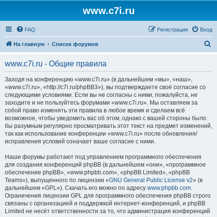
www.c7i.ru
FAQ
Регистрация
Вход
П
На главную
Список форумов
о
www.c7i.ru - Общие правила
и
с
Заходя на конференцию «www.c7i.ru» (в дальнейшем «мы», «наш»,
«www.c7i.ru», «http://c7i.ru/phpBB3»), вы подтверждаете своё согласие со
к
следующими условиями. Если вы не согласны с ними, пожалуйста, не
заходите и не пользуйтесь форумами «www.c7i.ru». Мы оставляем за
собой право изменять эти правила в любое время и сделаем всё
возможное, чтобы уведомить вас об этом, однако с вашей стороны было
бы разумным регулярно просматривать этот текст на предмет изменений,
так как использование конференции «www.c7i.ru» после обновления/
исправления условий означает ваше согласие с ними.
Наши форумы работают под управлением программного обеспечения
для создания конференций phpBB (в дальнейшем «они», «программное
обеспечение phpBB», «www.phpbb.com», «phpBB Limited», «phpBB
Teams»), выпущенного по лицензии «
GNU General Public License v2
» (в
дальнейшем «GPL»). Скачать его можно по адресу
www.phpbb.com
.
Ограничения лицензии GPL для программного обеспечения phpBB строго
связаны с организацией и поддержкой интернет-конференций, и phpBB
Limited не несёт ответственности за то, что администрация конференций