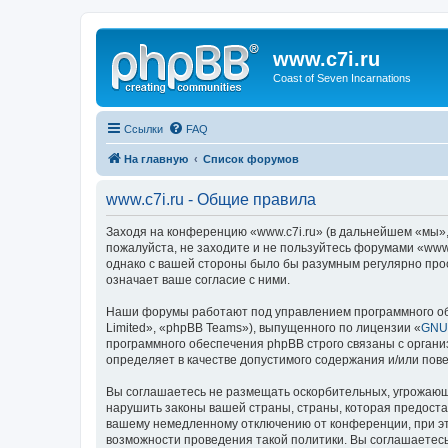
www.c7i.ru
Coast of Seven Incarnations
Ссылки
FAQ
На главную
Список форумов
www.c7i.ru - Общие правила
Заходя на конференцию «www.c7i.ru» (в дальнейшем «мы», «
пожалуйста, не заходите и не пользуйтесь форумами «www.
однако с вашей стороны было бы разумным регулярно прос
означает ваше согласие с ними.
Наши форумы работают под управлением программного об
Limited», «phpBB Teams»), выпущенного по лицензии «
GNU 
программного обеспечения phpBB строго связаны с органи
определяет в качестве допустимого содержания и/или по
Вы соглашаетесь не размещать оскорбительных, угрожающ
нарушить законы вашей страны, страны, которая предоста
вашему немедленному отключению от конференции, при это
возможности проведения такой политики. Вы соглашаетесь