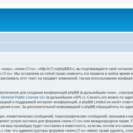
наш», «www.c7i.ru», «http://c7i.ru/phpBB3»), вы подтверждаете своё согласи
c7i.ru». Мы оставляем за собой право изменять эти правила в любое время и
матривать этот текст на предмет изменений, так как использование конфер
еспечения для создания конференций phpBB (в дальнейшем «они», «програ
General Public License v2
» (в дальнейшем «GPL»). Скачать его можно по адр
зацией и поддержкой интернет-конференций, и phpBB Limited не несёт ответ
ведения в них. За дополнительной информацией о phpBB обращайтесь по адр
их, клеветнических сообщений, порнографических сообщений, призывов к на
вляет услуги хостинга для форумов «www.c7i.ru» или международное право. 
м ваш провайдер будет поставлен в известность, если мы сочтём это нужны
 с тем, что администраторы форумов «www.c7i.ru» имеют право удалить, отр