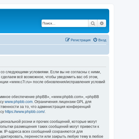
Поиск
Расширенный по
Регистрация
Вход
е со следующими условиями. Если вы не согласны с ними,
 сделаем всё возможное, чтобы уведомить вас об этом,
енции «www.c7i.ru» после обновления/исправления условий
ммное обеспечение phpBB», «www.phpbb.com», «phpBB
есу
www.phpbb.com
. Ограничения лицензии GPL для
ственности за то, что администрация конференций
есу
https://www.phpbb.com/
.
циональной розни и прочих сообщений, которые могут
Попытки размещения таких сообщений могут привести к
м. IP-адреса всех сообщений сохраняются для
едактировать, перенести или закрыть любую тему в любое