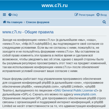
www.c7i.ru
FAQ
Регистрация
Вход
П
На главную
Список форумов
о
www.c7i.ru - Общие правила
и
с
Заходя на конференцию «www.c7i.ru» (в дальнейшем «мы», «наш»,
«www.c7i.ru», «http://c7i.ru/phpBB3»), вы подтверждаете своё согласие со
к
следующими условиями. Если вы не согласны с ними, пожалуйста, не
заходите и не пользуйтесь форумами «www.c7i.ru». Мы оставляем за
собой право изменять эти правила в любое время и сделаем всё
возможное, чтобы уведомить вас об этом, однако с вашей стороны было
бы разумным регулярно просматривать этот текст на предмет изменений,
так как использование конференции «www.c7i.ru» после обновления/
исправления условий означает ваше согласие с ними.
Наши форумы работают под управлением программного обеспечения
для создания конференций phpBB (в дальнейшем «они», «программное
обеспечение phpBB», «www.phpbb.com», «phpBB Limited», «phpBB
Teams»), выпущенного по лицензии «
GNU General Public License v2
» (в
дальнейшем «GPL»). Скачать его можно по адресу
www.phpbb.com
.
Ограничения лицензии GPL для программного обеспечения phpBB строго
связаны с организацией и поддержкой интернет-конференций, и phpBB
Limited не несёт ответственности за то, что администрация конференций