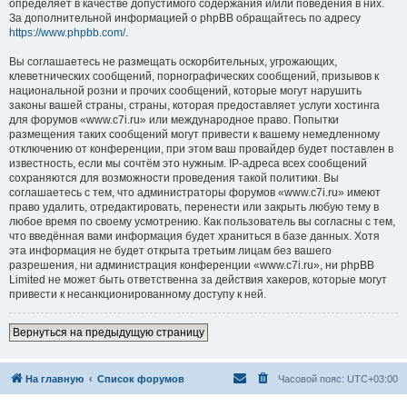
определяет в качестве допустимого содержания и/или поведения в них.
За дополнительной информацией о phpBB обращайтесь по адресу
https://www.phpbb.com/
.
Вы соглашаетесь не размещать оскорбительных, угрожающих,
клеветнических сообщений, порнографических сообщений, призывов к
национальной розни и прочих сообщений, которые могут нарушить
законы вашей страны, страны, которая предоставляет услуги хостинга
для форумов «www.c7i.ru» или международное право. Попытки
размещения таких сообщений могут привести к вашему немедленному
отключению от конференции, при этом ваш провайдер будет поставлен в
известность, если мы сочтём это нужным. IP-адреса всех сообщений
сохраняются для возможности проведения такой политики. Вы
соглашаетесь с тем, что администраторы форумов «www.c7i.ru» имеют
право удалить, отредактировать, перенести или закрыть любую тему в
любое время по своему усмотрению. Как пользователь вы согласны с тем,
что введённая вами информация будет храниться в базе данных. Хотя
эта информация не будет открыта третьим лицам без вашего
разрешения, ни администрация конференции «www.c7i.ru», ни phpBB
Limited не может быть ответственна за действия хакеров, которые могут
привести к несанкционированному доступу к ней.
Вернуться на предыдущую страницу
На главную
Список форумов
Часовой пояс:
UTC+03:00