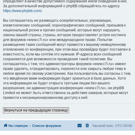
определяет в качестве допустимого содержания и/или поведения в них.
За дополнительной информацией о phpBB обращайтесь по адресу
https://www.phpbb.com/
.
Вы соглашаетесь не размещать оскорбительных, угрожающих,
клеветнических сообщений, порнографических сообщений, призывов к
национальной розни и прочих сообщений, которые могут нарушить
законы вашей страны, страны, которая предоставляет услуги хостинга
для форумов «www.c7i.ru» или международное право. Попытки
размещения таких сообщений могут привести к вашему немедленному
отключению от конференции, при этом ваш провайдер будет поставлен в
известность, если мы сочтём это нужным. IP-адреса всех сообщений
сохраняются для возможности проведения такой политики. Вы
соглашаетесь с тем, что администраторы форумов «www.c7i.ru» имеют
право удалить, отредактировать, перенести или закрыть любую тему в
любое время по своему усмотрению. Как пользователь вы согласны с тем,
что введённая вами информация будет храниться в базе данных. Хотя
эта информация не будет открыта третьим лицам без вашего
разрешения, ни администрация конференции «www.c7i.ru», ни phpBB
Limited не может быть ответственна за действия хакеров, которые могут
привести к несанкционированному доступу к ней.
Вернуться на предыдущую страницу
На главную
Список форумов
Часовой пояс:
UTC+03:00