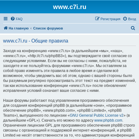
www.c7i.ru
FAQ
Регистрация
Вход
П
На главную
Список форумов
о
www.c7i.ru - Общие правила
и
с
Заходя на конференцию «www.c7i.ru» (в дальнейшем «мы», «наш»,
«www.c7i.ru», «http://c7i.ru/phpBB3»), вы подтверждаете своё согласие со
к
следующими условиями. Если вы не согласны с ними, пожалуйста, не
заходите и не пользуйтесь форумами «www.c7i.ru». Мы оставляем за
собой право изменять эти правила в любое время и сделаем всё
возможное, чтобы уведомить вас об этом, однако с вашей стороны было
бы разумным регулярно просматривать этот текст на предмет изменений,
так как использование конференции «www.c7i.ru» после обновления/
исправления условий означает ваше согласие с ними.
Наши форумы работают под управлением программного обеспечения
для создания конференций phpBB (в дальнейшем «они», «программное
обеспечение phpBB», «www.phpbb.com», «phpBB Limited», «phpBB
Teams»), выпущенного по лицензии «
GNU General Public License v2
» (в
дальнейшем «GPL»). Скачать его можно по адресу
www.phpbb.com
.
Ограничения лицензии GPL для программного обеспечения phpBB строго
связаны с организацией и поддержкой интернет-конференций, и phpBB
Limited не несёт ответственности за то, что администрация конференций