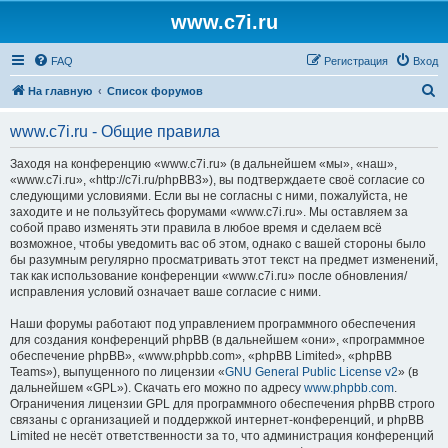
www.c7i.ru
FAQ
Регистрация
Вход
П
На главную
Список форумов
о
www.c7i.ru - Общие правила
и
с
Заходя на конференцию «www.c7i.ru» (в дальнейшем «мы», «наш»,
«www.c7i.ru», «http://c7i.ru/phpBB3»), вы подтверждаете своё согласие со
к
следующими условиями. Если вы не согласны с ними, пожалуйста, не
заходите и не пользуйтесь форумами «www.c7i.ru». Мы оставляем за
собой право изменять эти правила в любое время и сделаем всё
возможное, чтобы уведомить вас об этом, однако с вашей стороны было
бы разумным регулярно просматривать этот текст на предмет изменений,
так как использование конференции «www.c7i.ru» после обновления/
исправления условий означает ваше согласие с ними.
Наши форумы работают под управлением программного обеспечения
для создания конференций phpBB (в дальнейшем «они», «программное
обеспечение phpBB», «www.phpbb.com», «phpBB Limited», «phpBB
Teams»), выпущенного по лицензии «
GNU General Public License v2
» (в
дальнейшем «GPL»). Скачать его можно по адресу
www.phpbb.com
.
Ограничения лицензии GPL для программного обеспечения phpBB строго
связаны с организацией и поддержкой интернет-конференций, и phpBB
Limited не несёт ответственности за то, что администрация конференций