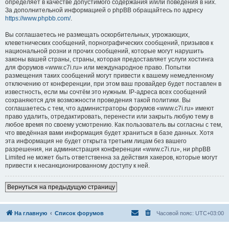
определяет в качестве допустимого содержания и/или поведения в них.
За дополнительной информацией о phpBB обращайтесь по адресу
https://www.phpbb.com/
.
Вы соглашаетесь не размещать оскорбительных, угрожающих,
клеветнических сообщений, порнографических сообщений, призывов к
национальной розни и прочих сообщений, которые могут нарушить
законы вашей страны, страны, которая предоставляет услуги хостинга
для форумов «www.c7i.ru» или международное право. Попытки
размещения таких сообщений могут привести к вашему немедленному
отключению от конференции, при этом ваш провайдер будет поставлен в
известность, если мы сочтём это нужным. IP-адреса всех сообщений
сохраняются для возможности проведения такой политики. Вы
соглашаетесь с тем, что администраторы форумов «www.c7i.ru» имеют
право удалить, отредактировать, перенести или закрыть любую тему в
любое время по своему усмотрению. Как пользователь вы согласны с тем,
что введённая вами информация будет храниться в базе данных. Хотя
эта информация не будет открыта третьим лицам без вашего
разрешения, ни администрация конференции «www.c7i.ru», ни phpBB
Limited не может быть ответственна за действия хакеров, которые могут
привести к несанкционированному доступу к ней.
Вернуться на предыдущую страницу
На главную
Список форумов
Часовой пояс:
UTC+03:00