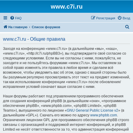
www.c7i.ru
FAQ
Регистрация
Вход
П
На главную
Список форумов
о
www.c7i.ru - Общие правила
и
с
Заходя на конференцию «www.c7i.ru» (в дальнейшем «мы», «наш»,
«www.c7i.ru», «http://c7i.ru/phpBB3»), вы подтверждаете своё согласие со
к
следующими условиями. Если вы не согласны с ними, пожалуйста, не
заходите и не пользуйтесь форумами «www.c7i.ru». Мы оставляем за
собой право изменять эти правила в любое время и сделаем всё
возможное, чтобы уведомить вас об этом, однако с вашей стороны было
бы разумным регулярно просматривать этот текст на предмет изменений,
так как использование конференции «www.c7i.ru» после обновления/
исправления условий означает ваше согласие с ними.
Наши форумы работают под управлением программного обеспечения
для создания конференций phpBB (в дальнейшем «они», «программное
обеспечение phpBB», «www.phpbb.com», «phpBB Limited», «phpBB
Teams»), выпущенного по лицензии «
GNU General Public License v2
» (в
дальнейшем «GPL»). Скачать его можно по адресу
www.phpbb.com
.
Ограничения лицензии GPL для программного обеспечения phpBB строго
связаны с организацией и поддержкой интернет-конференций, и phpBB
Limited не несёт ответственности за то, что администрация конференций