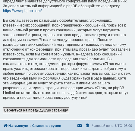
определяет в качестве допустимого содержания и/или поведения в них.
За дополнительной информацией о phpBB обращайтесь по адресу
https://www.phpbb.com/
.
Вы соглашаетесь не размещать оскорбительных, угрожающих,
клеветнических сообщений, порнографических сообщений, призывов к
национальной розни и прочих сообщений, которые могут нарушить
законы вашей страны, страны, которая предоставляет услуги хостинга
для форумов «www.c7i.ru» или международное право. Попытки
размещения таких сообщений могут привести к вашему немедленному
отключению от конференции, при этом ваш провайдер будет поставлен в
известность, если мы сочтём это нужным. IP-адреса всех сообщений
сохраняются для возможности проведения такой политики. Вы
соглашаетесь с тем, что администраторы форумов «www.c7i.ru» имеют
право удалить, отредактировать, перенести или закрыть любую тему в
любое время по своему усмотрению. Как пользователь вы согласны с тем,
что введённая вами информация будет храниться в базе данных. Хотя
эта информация не будет открыта третьим лицам без вашего
разрешения, ни администрация конференции «www.c7i.ru», ни phpBB
Limited не может быть ответственна за действия хакеров, которые могут
привести к несанкционированному доступу к ней.
Вернуться на предыдущую страницу
На главную
Список форумов
Часовой пояс:
UTC+03:00