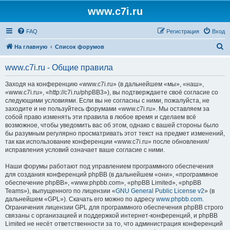
www.c7i.ru
FAQ
Регистрация
Вход
П
На главную
Список форумов
о
www.c7i.ru - Общие правила
и
с
Заходя на конференцию «www.c7i.ru» (в дальнейшем «мы», «наш»,
«www.c7i.ru», «http://c7i.ru/phpBB3»), вы подтверждаете своё согласие со
к
следующими условиями. Если вы не согласны с ними, пожалуйста, не
заходите и не пользуйтесь форумами «www.c7i.ru». Мы оставляем за
собой право изменять эти правила в любое время и сделаем всё
возможное, чтобы уведомить вас об этом, однако с вашей стороны было
бы разумным регулярно просматривать этот текст на предмет изменений,
так как использование конференции «www.c7i.ru» после обновления/
исправления условий означает ваше согласие с ними.
Наши форумы работают под управлением программного обеспечения
для создания конференций phpBB (в дальнейшем «они», «программное
обеспечение phpBB», «www.phpbb.com», «phpBB Limited», «phpBB
Teams»), выпущенного по лицензии «
GNU General Public License v2
» (в
дальнейшем «GPL»). Скачать его можно по адресу
www.phpbb.com
.
Ограничения лицензии GPL для программного обеспечения phpBB строго
связаны с организацией и поддержкой интернет-конференций, и phpBB
Limited не несёт ответственности за то, что администрация конференций