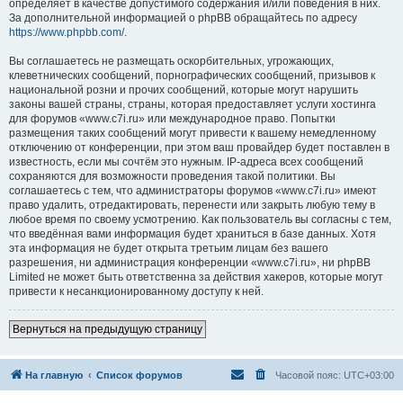
определяет в качестве допустимого содержания и/или поведения в них.
За дополнительной информацией о phpBB обращайтесь по адресу
https://www.phpbb.com/
.
Вы соглашаетесь не размещать оскорбительных, угрожающих,
клеветнических сообщений, порнографических сообщений, призывов к
национальной розни и прочих сообщений, которые могут нарушить
законы вашей страны, страны, которая предоставляет услуги хостинга
для форумов «www.c7i.ru» или международное право. Попытки
размещения таких сообщений могут привести к вашему немедленному
отключению от конференции, при этом ваш провайдер будет поставлен в
известность, если мы сочтём это нужным. IP-адреса всех сообщений
сохраняются для возможности проведения такой политики. Вы
соглашаетесь с тем, что администраторы форумов «www.c7i.ru» имеют
право удалить, отредактировать, перенести или закрыть любую тему в
любое время по своему усмотрению. Как пользователь вы согласны с тем,
что введённая вами информация будет храниться в базе данных. Хотя
эта информация не будет открыта третьим лицам без вашего
разрешения, ни администрация конференции «www.c7i.ru», ни phpBB
Limited не может быть ответственна за действия хакеров, которые могут
привести к несанкционированному доступу к ней.
Вернуться на предыдущую страницу
На главную
Список форумов
Часовой пояс:
UTC+03:00