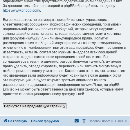
определяет в качестве допустимого содержания и/или поведения в них.
За дополнительной информацией о phpBB обращайтесь по адресу
https://www.phpbb.com/
.
Вы соглашаетесь не размещать оскорбительных, угрожающих,
клеветнических сообщений, порнографических сообщений, призывов к
национальной розни и прочих сообщений, которые могут нарушить
законы вашей страны, страны, которая предоставляет услуги хостинга
для форумов «www.c7i.ru» или международное право. Попытки
размещения таких сообщений могут привести к вашему немедленному
отключению от конференции, при этом ваш провайдер будет поставлен в
известность, если мы сочтём это нужным. IP-адреса всех сообщений
сохраняются для возможности проведения такой политики. Вы
соглашаетесь с тем, что администраторы форумов «www.c7i.ru» имеют
право удалить, отредактировать, перенести или закрыть любую тему в
любое время по своему усмотрению. Как пользователь вы согласны с тем,
что введённая вами информация будет храниться в базе данных. Хотя
эта информация не будет открыта третьим лицам без вашего
разрешения, ни администрация конференции «www.c7i.ru», ни phpBB
Limited не может быть ответственна за действия хакеров, которые могут
привести к несанкционированному доступу к ней.
Вернуться на предыдущую страницу
На главную
Список форумов
Часовой пояс:
UTC+03:00