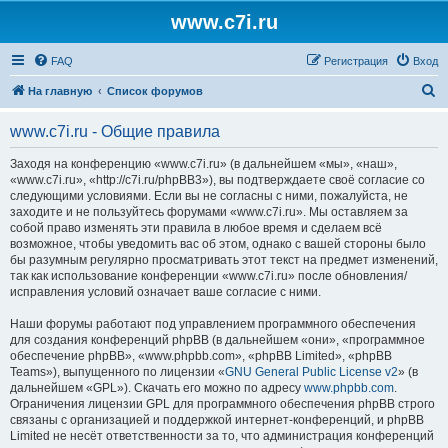
www.c7i.ru
FAQ
Регистрация
Вход
П
На главную
Список форумов
о
www.c7i.ru - Общие правила
и
с
Заходя на конференцию «www.c7i.ru» (в дальнейшем «мы», «наш»,
«www.c7i.ru», «http://c7i.ru/phpBB3»), вы подтверждаете своё согласие со
к
следующими условиями. Если вы не согласны с ними, пожалуйста, не
заходите и не пользуйтесь форумами «www.c7i.ru». Мы оставляем за
собой право изменять эти правила в любое время и сделаем всё
возможное, чтобы уведомить вас об этом, однако с вашей стороны было
бы разумным регулярно просматривать этот текст на предмет изменений,
так как использование конференции «www.c7i.ru» после обновления/
исправления условий означает ваше согласие с ними.
Наши форумы работают под управлением программного обеспечения
для создания конференций phpBB (в дальнейшем «они», «программное
обеспечение phpBB», «www.phpbb.com», «phpBB Limited», «phpBB
Teams»), выпущенного по лицензии «
GNU General Public License v2
» (в
дальнейшем «GPL»). Скачать его можно по адресу
www.phpbb.com
.
Ограничения лицензии GPL для программного обеспечения phpBB строго
связаны с организацией и поддержкой интернет-конференций, и phpBB
Limited не несёт ответственности за то, что администрация конференций