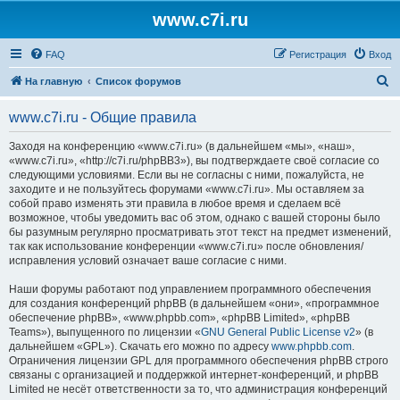
www.c7i.ru
FAQ
Регистрация
Вход
П
На главную
Список форумов
о
www.c7i.ru - Общие правила
и
с
Заходя на конференцию «www.c7i.ru» (в дальнейшем «мы», «наш»,
«www.c7i.ru», «http://c7i.ru/phpBB3»), вы подтверждаете своё согласие со
к
следующими условиями. Если вы не согласны с ними, пожалуйста, не
заходите и не пользуйтесь форумами «www.c7i.ru». Мы оставляем за
собой право изменять эти правила в любое время и сделаем всё
возможное, чтобы уведомить вас об этом, однако с вашей стороны было
бы разумным регулярно просматривать этот текст на предмет изменений,
так как использование конференции «www.c7i.ru» после обновления/
исправления условий означает ваше согласие с ними.
Наши форумы работают под управлением программного обеспечения
для создания конференций phpBB (в дальнейшем «они», «программное
обеспечение phpBB», «www.phpbb.com», «phpBB Limited», «phpBB
Teams»), выпущенного по лицензии «
GNU General Public License v2
» (в
дальнейшем «GPL»). Скачать его можно по адресу
www.phpbb.com
.
Ограничения лицензии GPL для программного обеспечения phpBB строго
связаны с организацией и поддержкой интернет-конференций, и phpBB
Limited не несёт ответственности за то, что администрация конференций