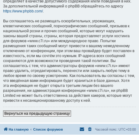
определяет в качестве допустимого содержания и/или поведения в них.
За дополнительной информацией о phpBB обращайтесь по адресу
https://www.phpbb.com/
.
Вы соглашаетесь не размещать оскорбительных, угрожающих,
клеветнических сообщений, порнографических сообщений, призывов к
национальной розни и прочих сообщений, которые могут нарушить
законы вашей страны, страны, которая предоставляет услуги хостинга
для форумов «www.c7i.ru» или международное право. Попытки
размещения таких сообщений могут привести к вашему немедленному
отключению от конференции, при этом ваш провайдер будет поставлен в
известность, если мы сочтём это нужным. IP-адреса всех сообщений
сохраняются для возможности проведения такой политики. Вы
соглашаетесь с тем, что администраторы форумов «www.c7i.ru» имеют
право удалить, отредактировать, перенести или закрыть любую тему в
любое время по своему усмотрению. Как пользователь вы согласны с тем,
что введённая вами информация будет храниться в базе данных. Хотя
эта информация не будет открыта третьим лицам без вашего
разрешения, ни администрация конференции «www.c7i.ru», ни phpBB
Limited не может быть ответственна за действия хакеров, которые могут
привести к несанкционированному доступу к ней.
Вернуться на предыдущую страницу
На главную
Список форумов
Часовой пояс:
UTC+03:00