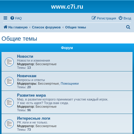
www.c7i.ru
FAQ
Регистрация
Вход
П
На главную
Список форумов
Общие темы
о
Общие темы
и
Форум
с
к
Новости
Новости и изменения
Модератор:
Бессмертные
Темы:
13
Новичкам
Вопросы и ответы
Модераторы:
Бессмертные
,
Помощники
Темы:
20
Развитие мира
Мир, в развитии которого принимает участие каждый игрок.
У вас есть идея? Тогда вам сюда.
Модератор:
Бессмертные
Темы:
96
Интересные логи
PK логи и не только.
Модератор:
Бессмертные
Темы:
73