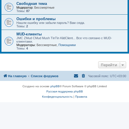
Свободная тема
Модератор:
Бессмертные
Темы:
87
Ошибки и проблемы
Нашли ошибку или забыли пароль? Вам сюда.
Темы:
2
MUD-клиенты
JMC ZMud CMud Mush TinTin KildClient... Все что связано с MUD-
клиентами.
Модераторы:
Бессмертные
,
Помощники
Темы:
4
Перейти
На главную
Список форумов
Часовой пояс:
UTC+03:00
Создано на основе
phpBB
® Forum Software © phpBB Limited
Русская поддержка phpBB
Конфиденциальность
|
Правила