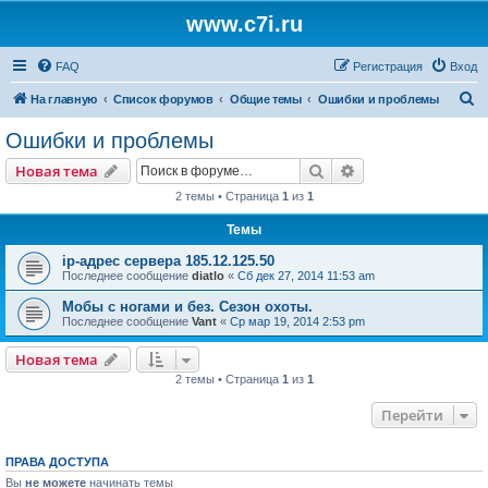
www.c7i.ru
FAQ
Регистрация
Вход
П
На главную
Список форумов
Общие темы
Ошибки и проблемы
о
Ошибки и проблемы
и
Поиск
Расширенный пои
Новая тема
с
2 темы • Страница
1
из
1
к
Темы
ip-адрес сервера 185.12.125.50
Последнее сообщение
diatlo
«
Сб дек 27, 2014 11:53 am
Мобы с ногами и без. Сезон охоты.
Последнее сообщение
Vant
«
Ср мар 19, 2014 2:53 pm
Новая тема
2 темы • Страница
1
из
1
Перейти
ПРАВА ДОСТУПА
Вы
не можете
начинать темы