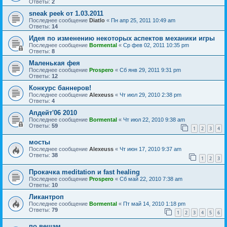
Ответы:
2
sneak peek от 1.03.2011
Последнее сообщение
Diatlo
«
Пн апр 25, 2011 10:49 am
Ответы:
14
Идея по изменению некоторых аспектов механики игры
Последнее сообщение
Bormental
«
Ср фев 02, 2011 10:35 pm
Ответы:
8
Маленькая фея
Последнее сообщение
Prospero
«
Сб янв 29, 2011 9:31 pm
Ответы:
12
Конкурс баннеров!
Последнее сообщение
Alexeuss
«
Чт июл 29, 2010 2:38 pm
Ответы:
4
Апдейт'06 2010
Последнее сообщение
Bormental
«
Чт июл 22, 2010 9:38 am
Ответы:
59
1
2
3
4
мосты
Последнее сообщение
Alexeuss
«
Чт июн 17, 2010 9:37 am
Ответы:
38
1
2
3
Прокачка meditation и fast healing
Последнее сообщение
Prospero
«
Сб май 22, 2010 7:38 am
Ответы:
10
Ликантроп
Последнее сообщение
Bormental
«
Пт май 14, 2010 1:18 pm
Ответы:
79
1
2
3
4
5
6
по вещам