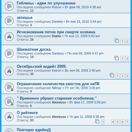
Гоблины - идеи по улучшению
Последнее сообщение
Kotron
«
Вт фев 09, 2010 4:38 am
Ответы:
12
затишье
Последнее сообщение
Daniela
«
Вт янв 19, 2010 3:44 pm
Ответы:
4
Исчезновение петов при смерти хозяина
Последнее сообщение
Diatlo
«
Чт ноя 12, 2009 5:03 am
Ответы:
26
1
2
Шахматная доска.
Последнее сообщение
Danteus
«
Пн ноя 09, 2009 9:47 pm
Ответы:
19
1
2
Октябрьский апдейт 2009.
Последнее сообщение
Kotron
«
Вс ноя 08, 2009 2:40 pm
Ответы:
30
1
2
3
Ограничение количества квестов для неПК
Последнее сообщение
Nilmay
«
Пт окт 09, 2009 3:28 pm
Ответы:
9
" Временно убрано старение особняков."
Последнее сообщение
Alexeuss
«
Вт фев 17, 2009 5:59 pm
Ответы:
6
О рейтинге
Последнее сообщение
Alexeuss
«
Чт дек 11, 2008 9:38 am
Ответы:
93
1
4
5
6
7
…
Повторю идейку))