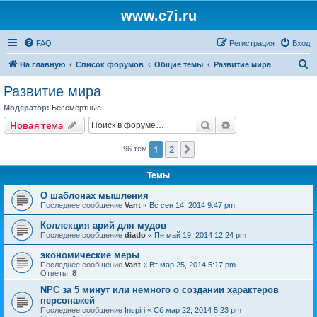
www.c7i.ru
FAQ
Регистрация
Вход
П
На главную
Список форумов
Общие темы
Развитие мира
о
Развитие мира
и
Модератор:
Бессмертные
с
Поиск
Расширенный пои
Новая тема
к
1
2
След.
96 тем
Темы
О шаблонах мышления
Последнее сообщение
Vant
«
Вс сен 14, 2014 9:47 pm
Коллекция арий для мудов
Последнее сообщение
diatlo
«
Пн май 19, 2014 12:24 pm
экономические меры
Последнее сообщение
Vant
«
Вт мар 25, 2014 5:17 pm
Ответы:
8
NPC за 5 минут или немного о создании характеров
персонажей
Последнее сообщение
Inspiri
«
Сб мар 22, 2014 5:23 pm