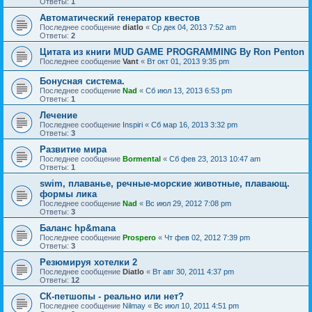
Ответы:
1
Автоматический генератор квестов
Последнее сообщение
diatlo
«
Ср дек 04, 2013 7:52 am
Ответы:
2
Цитата из книги MUD GAME PROGRAMMING By Ron Penton
Последнее сообщение
Vant
«
Вт окт 01, 2013 9:35 pm
Бонусная система.
Последнее сообщение
Nad
«
Сб июл 13, 2013 6:53 pm
Ответы:
1
Лечение
Последнее сообщение
Inspiri
«
Сб мар 16, 2013 3:32 pm
Ответы:
3
Развитие мира
Последнее сообщение
Bormental
«
Сб фев 23, 2013 10:47 am
Ответы:
1
swim, плаванье, речные-морские животные, плавающ.
формы лика
Последнее сообщение
Nad
«
Вс июл 29, 2012 7:08 pm
Ответы:
3
Баланс hp&mana
Последнее сообщение
Prospero
«
Чт фев 02, 2012 7:39 pm
Ответы:
3
Резюмируя хотелки 2
Последнее сообщение
Diatlo
«
Вт авг 30, 2011 4:37 pm
Ответы:
12
СК-петшопы - реально или нет?
Последнее сообщение
Nilmay
«
Вс июл 10, 2011 4:51 pm