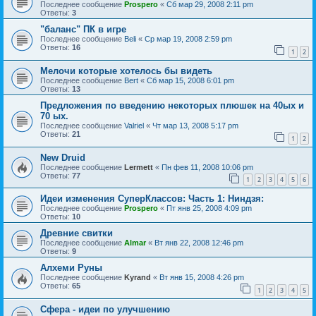
Последнее сообщение
Prospero
«
Сб мар 29, 2008 2:11 pm
Ответы:
3
"баланс" ПК в игре
Последнее сообщение
Beli
«
Ср мар 19, 2008 2:59 pm
Ответы:
16
1
2
Мелочи которые хотелось бы видеть
Последнее сообщение
Bert
«
Сб мар 15, 2008 6:01 pm
Ответы:
13
Предложения по введению некоторых плюшек на 40ых и
70 ых.
Последнее сообщение
Valriel
«
Чт мар 13, 2008 5:17 pm
Ответы:
21
1
2
New Druid
Последнее сообщение
Lermett
«
Пн фев 11, 2008 10:06 pm
Ответы:
77
1
2
3
4
5
6
Идеи изменения СуперКлассов: Часть 1: Ниндзя:
Последнее сообщение
Prospero
«
Пт янв 25, 2008 4:09 pm
Ответы:
10
Древние свитки
Последнее сообщение
Almar
«
Вт янв 22, 2008 12:46 pm
Ответы:
9
Алхеми Руны
Последнее сообщение
Kyrand
«
Вт янв 15, 2008 4:26 pm
Ответы:
65
1
2
3
4
5
Сфера - идеи по улучшению