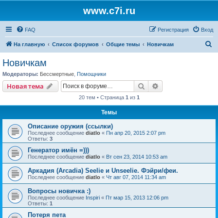
www.c7i.ru
FAQ
Регистрация
Вход
П
На главную
Список форумов
Общие темы
Новичкам
о
Новичкам
и
Модераторы:
Бессмертные
,
Помощники
с
Поиск
Расширенный пои
Новая тема
к
20 тем • Страница
1
из
1
Темы
Описание оружия (ссылки)
Последнее сообщение
diatlo
«
Пн апр 20, 2015 2:07 pm
Ответы:
3
Генератор имён =)))
Последнее сообщение
diatlo
«
Вт сен 23, 2014 10:53 am
Аркадия (Arcadia) Seelie и Unseelie. Фэйри/феи.
Последнее сообщение
diatlo
«
Чт авг 07, 2014 11:34 am
Вопросы новичка :)
Последнее сообщение
Inspiri
«
Пт мар 15, 2013 12:06 pm
Ответы:
1
Потеря пета