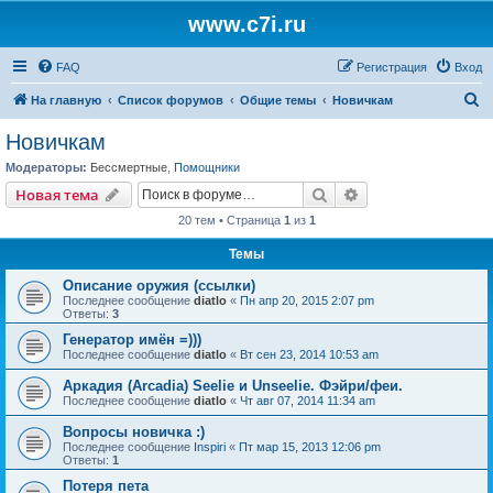
www.c7i.ru
FAQ
Регистрация
Вход
П
На главную
Список форумов
Общие темы
Новичкам
о
Новичкам
и
Модераторы:
Бессмертные
,
Помощники
с
Поиск
Расширенный пои
Новая тема
к
20 тем • Страница
1
из
1
Темы
Описание оружия (ссылки)
Последнее сообщение
diatlo
«
Пн апр 20, 2015 2:07 pm
Ответы:
3
Генератор имён =)))
Последнее сообщение
diatlo
«
Вт сен 23, 2014 10:53 am
Аркадия (Arcadia) Seelie и Unseelie. Фэйри/феи.
Последнее сообщение
diatlo
«
Чт авг 07, 2014 11:34 am
Вопросы новичка :)
Последнее сообщение
Inspiri
«
Пт мар 15, 2013 12:06 pm
Ответы:
1
Потеря пета