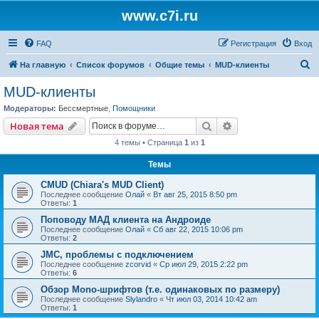
www.c7i.ru
FAQ
Регистрация
Вход
П
На главную
Список форумов
Общие темы
MUD-клиенты
о
MUD-клиенты
и
Модераторы:
Бессмертные
,
Помощники
с
Поиск
Расширенный пои
Новая тема
к
4 темы • Страница
1
из
1
Темы
CMUD (Chiara's MUD Client)
Последнее сообщение
Олай
«
Вт авг 25, 2015 8:50 pm
Ответы:
1
Поповоду МАД клиента на Андроиде
Последнее сообщение
Олай
«
Сб авг 22, 2015 10:06 pm
Ответы:
2
JMC, проблемы с подключением
Последнее сообщение
zcorvid
«
Ср июл 29, 2015 2:22 pm
Ответы:
6
Обзор Mono-шрифтов (т.е. одинаковых по размеру)
Последнее сообщение
Slylandro
«
Чт июл 03, 2014 10:42 am
Ответы:
1