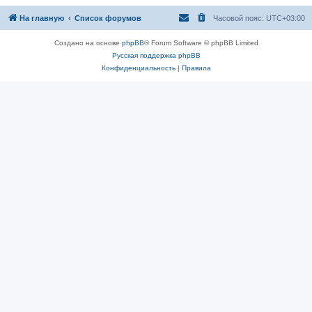
На главную
Список форумов
Часовой пояс:
UTC+03:00
Создано на основе
phpBB
® Forum Software © phpBB Limited
Русская поддержка phpBB
Конфиденциальность
|
Правила