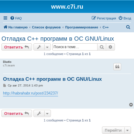
www.c7i.ru
FAQ
Регистрация
Вход
П
На главную
Список форумов
Программирование
C++
о
Отладка C++ программ в ОС GNU/Linux
и
Поиск
Расширен
Ответить
с
1 сообщение • Страница
1
из
1
к
Diatlo
c7i.team
Отладка C++ программ в ОС GNU/Linux
С
Ср авг 27, 2014 1:43 pm
о
о
http://habrahabr.ru/post/234237/
б
щ
е
н
и
Ответить
е
1 сообщение • Страница
1
из
1
Перейти