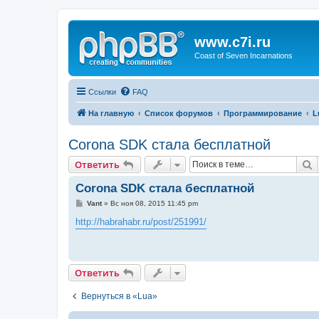
www.c7i.ru
Coast of Seven Incarnations
Ссылки
FAQ
На главную
Список форумов
Программирование
L
Corona SDK стала бесплатной
П
Ответить
Corona SDK стала бесплатной
С
Vant
»
Вс ноя 08, 2015 11:45 pm
о
о
http://habrahabr.ru/post/251991/
б
щ
е
н
и
Ответить
е
Вернуться в «Lua»