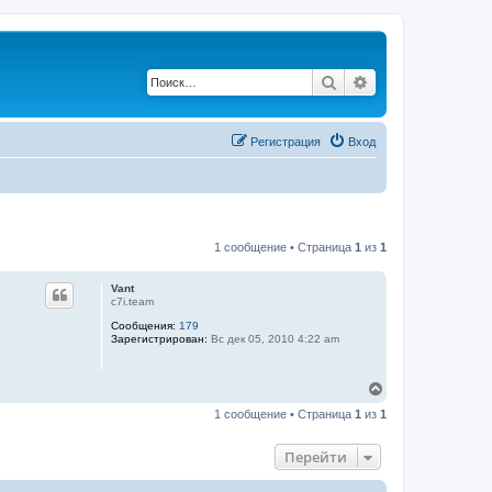
Поиск
Расширенный по
Регистрация
Вход
1 сообщение • Страница
1
из
1
Vant
c7i.team
Сообщения:
179
Зарегистрирован:
Вс дек 05, 2010 4:22 am
В
е
1 сообщение • Страница
1
из
1
р
н
у
Перейти
т
ь