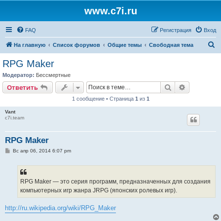
www.c7i.ru
FAQ
Регистрация
Вход
П
На главную
Список форумов
Общие темы
Свободная тема
о
RPG Maker
и
Модератор:
Бессмертные
с
Поиск
Расширен
Ответить
к
1 сообщение • Страница
1
из
1
Vant
c7i.team
RPG Maker
С
Вс апр 06, 2014 6:07 pm
о
о
б
щ
е
RPG Maker — это серия программ, предназначенных для создания
н
компьютерных игр жанра JRPG (японских ролевых игр).
и
е
http://ru.wikipedia.org/wiki/RPG_Maker